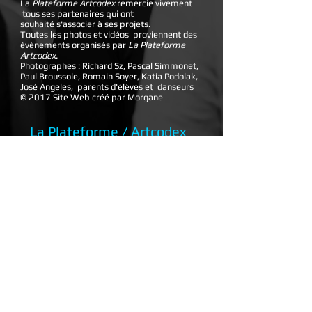
La
Plateforme Artcodex
remercie vivement
tous ses partenaires qui ont
souhaité s'associer à ses projets.
Toutes les photos et vidéos proviennent des
évènements organisés par
La Plateforme
Artcodex
.
Photographes : Richard Sz, Pascal Simmonet,
Paul Broussole, Romain Soyer, Katia Podolak,
José Angeles, parents d'élèves et danseurs
© 2017 Site Web créé par Morgane
La Plateforme / Artcodex
Plus d'informations : 01 70 35 48 03
11 rue du Grand morin, 77120 Coulommiers
4 Ter Faubourg Saint-Nicolas 77510 Rebais
Voir nos partenaires...