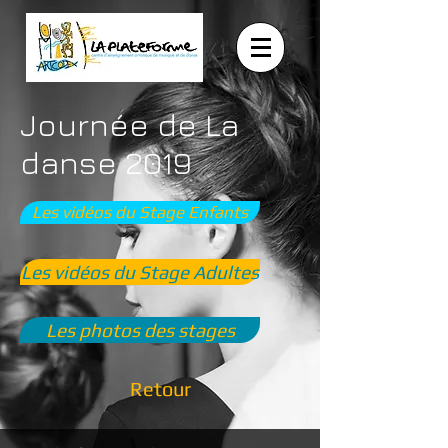
Journée de La
danse 2019
Les vidéos du Stage Enfants
Les vidéos du Stage Adultes
Les photos des stages
Retour